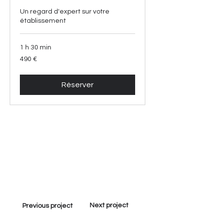
Un regard d'expert sur votre
établissement
1 h 30 min
490
490 €
euros
Réserver
Next project
Previous project